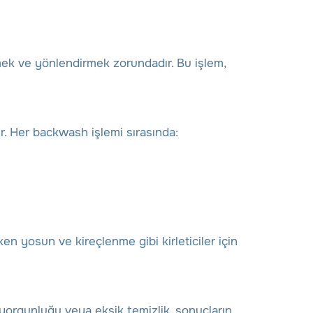
mek ve yönlendirmek zorundadır. Bu işlem,
r. Her backwash işlemi sırasında:
en yosun ve kireçlenme gibi kirleticiler için
yorgunluğu veya eksik temizlik, sonuçların