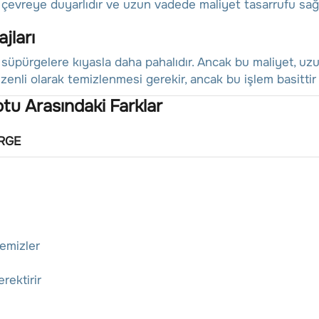
çevreye duyarlıdır ve uzun vadede maliyet tasarrufu sağl
jları
süpürgelere kıyasla daha pahalıdır. Ancak bu maliyet, uzu
düzenli olarak temizlenmesi gerekir, ancak bu işlem basitti
u Arasındaki Farklar
RGE
emizler
rektirir