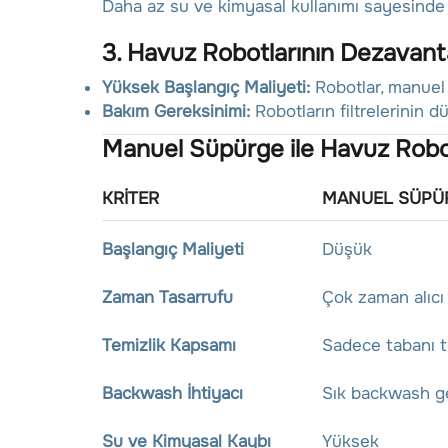
Daha az su ve kimyasal kullanımı sayesinde 
3. Havuz Robotlarının Dezavanta
Yüksek Başlangıç Maliyeti:
Robotlar, manuel 
Bakım Gereksinimi:
Robotların filtrelerinin 
Manuel Süpürge ile Havuz Robot
KRITER
MANUEL SÜPÜ
Başlangıç Maliyeti
Düşük
Zaman Tasarrufu
Çok zaman alıcı
Temizlik Kapsamı
Sadece tabanı t
Backwash İhtiyacı
Sık backwash ge
Su ve Kimyasal Kaybı
Yüksek