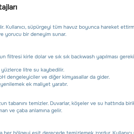
jları
r. Kullanıcı, süpürgeyi tüm havuz boyunca hareket ettir
 ve yorucu bir deneyim sunar.
 filtresi kirle dolar ve sık sık backwash yapılması gereki
üzlerce litre su kaybedilir.
 pH dengeleyiciler ve diğer kimyasallar da gider.
yenilemek ek maliyet yaratır.
 tabanını temizler. Duvarlar, köşeler ve su hattında birik
man ve çaba anlamına gelir.
 her bölgeyi eşit derecede temizlemek zordur. Kullanıcı 