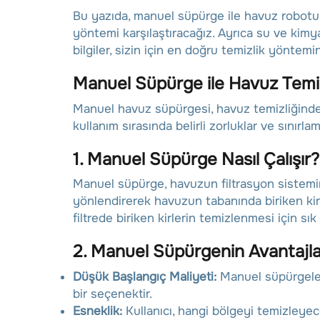
Bu yazıda, manuel süpürge ile havuz robotu ar
yöntemi karşılaştıracağız. Ayrıca su ve kimya
bilgiler, sizin için en doğru temizlik yöntem
Manuel Süpürge ile Havuz Temiz
Manuel havuz süpürgesi, havuz temizliğinde
kullanım sırasında belirli zorluklar ve sınır
1. Manuel Süpürge Nasıl Çalışır?
Manuel süpürge, havuzun filtrasyon sistemine
yönlendirerek havuzun tabanında biriken kirle
filtrede biriken kirlerin temizlenmesi için sık
2. Manuel Süpürgenin Avantajla
Düşük Başlangıç Maliyeti:
Manuel süpürgeler
bir seçenektir.
Esneklik:
Kullanıcı, hangi bölgeyi temizleyeceğ