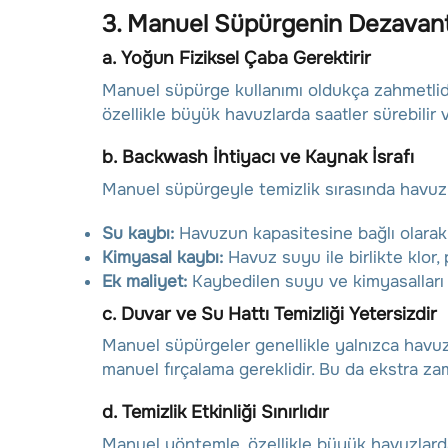
3. Manuel Süpürgenin Dezavanta
a.
Yoğun Fiziksel Çaba Gerektirir
Manuel süpürge kullanımı oldukça zahmetlidi
özellikle büyük havuzlarda saatler sürebilir
b.
Backwash İhtiyacı ve Kaynak İsrafı
Manuel süpürgeyle temizlik sırasında havuzun
Su kaybı:
Havuzun kapasitesine bağlı olarak y
Kimyasal kaybı:
Havuz suyu ile birlikte klor,
Ek maliyet:
Kaybedilen suyu ve kimyasalları 
c.
Duvar ve Su Hattı Temizliği Yetersizdir
Manuel süpürgeler genellikle yalnızca havuzun
manuel fırçalama gereklidir. Bu da ekstra za
d.
Temizlik Etkinliği Sınırlıdır
Manuel yöntemle, özellikle büyük havuzlarda