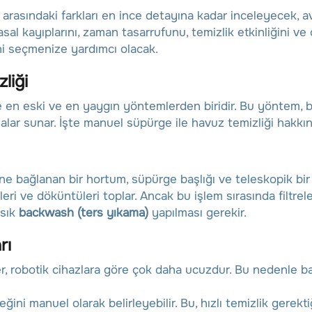
asındaki farkları en ince detayına kadar inceleyecek, avan
sal kayıplarını, zaman tasarrufunu, temizlik etkinliğini ve
ini seçmenize yardımcı olacak.
liği
 en eski ve en yaygın yöntemlerden biridir. Bu yöntem, b
lamalar sunar. İşte manuel süpürge ile havuz temizliği hakkı
 bağlanan bir hortum, süpürge başlığı ve teleskopik bir ç
ri ve döküntüleri toplar. Ancak bu işlem sırasında filtrel
 sık
backwash (ters yıkama)
yapılması gerekir.
rı
, robotik cihazlara göre çok daha ucuzdur. Bu nedenle b
ini manuel olarak belirleyebilir. Bu, hızlı temizlik gerekt