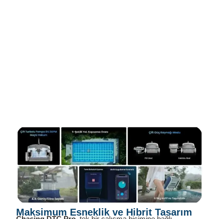
Maksimum Esneklik ve Hibrit Tasarım
Chasing DTC Pro
, tek bir çalışma biçimine bağlı