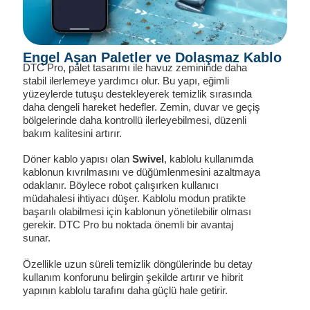
Engel Aşan Paletler ve Dolaşmaz Kablo
DTC Pro, palet tasarımı ile havuz zemininde daha
stabil ilerlemeye yardımcı olur. Bu yapı, eğimli
yüzeylerde tutuşu destekleyerek temizlik sırasında
daha dengeli hareket hedefler. Zemin, duvar ve geçiş
bölgelerinde daha kontrollü ilerleyebilmesi, düzenli
bakım kalitesini artırır.
Döner kablo yapısı olan
Swivel
, kablolu kullanımda
kablonun kıvrılmasını ve düğümlenmesini azaltmaya
odaklanır. Böylece robot çalışırken kullanıcı
müdahalesi ihtiyacı düşer. Kablolu modun pratikte
başarılı olabilmesi için kablonun yönetilebilir olması
gerekir. DTC Pro bu noktada önemli bir avantaj
sunar.
Özellikle uzun süreli temizlik döngülerinde bu detay
kullanım konforunu belirgin şekilde artırır ve hibrit
yapının kablolu tarafını daha güçlü hale getirir.