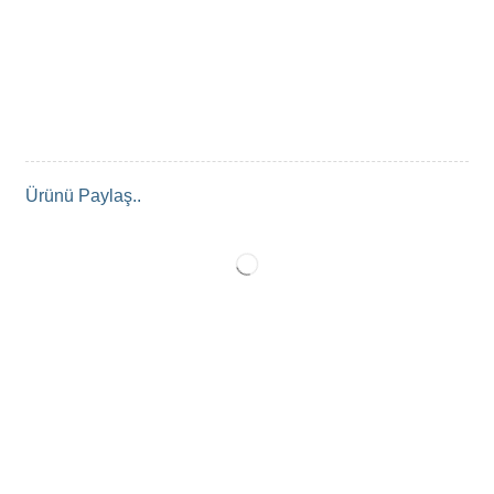
Ürünü Paylaş..
AÇIKLAMA
DEĞERLENDIRMELER (0)